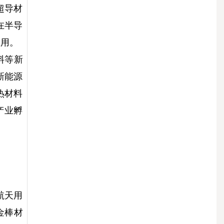
超导材
在半导
应用。
料等新
新能源
热材料
产业孵
航天用
金棒材