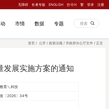
无障碍
长者专版
ENGLISH
한국어
繁
登录
注册
互动
市情
数据
专题
搜索
首页
/
公开
/
政策法规
/
市政府办公厅文件
/
正文
量发展实施方案的通知
教育＼科技
发〔2026〕34号