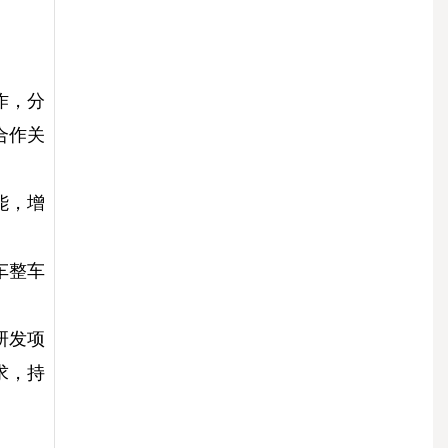
作，分
合作关
能，增
车整车
研发项
求，持