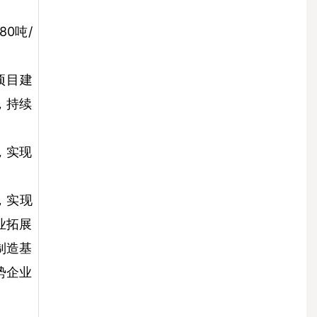
0吨/
项目建
，持续
，实现
，实现
业拓展
制造基
势企业