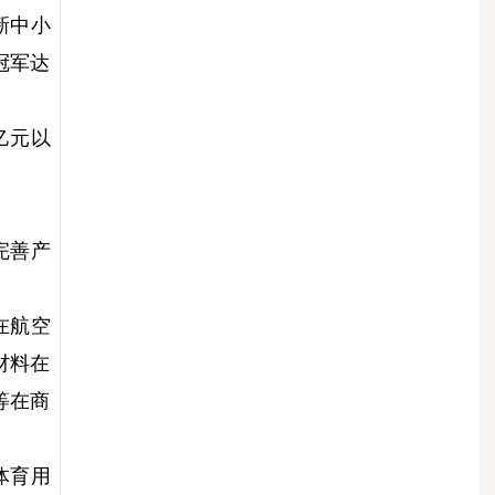
新中小
冠军达
亿元以
完善产
在航空
材料在
等在商
体育用