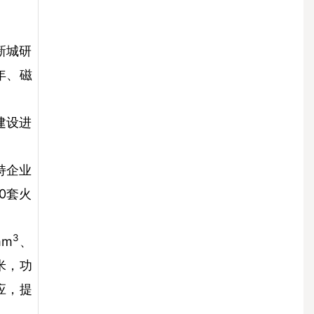
新城研
年、磁
建设进
持企业
0套火
3
mm
、
米，功
应，提