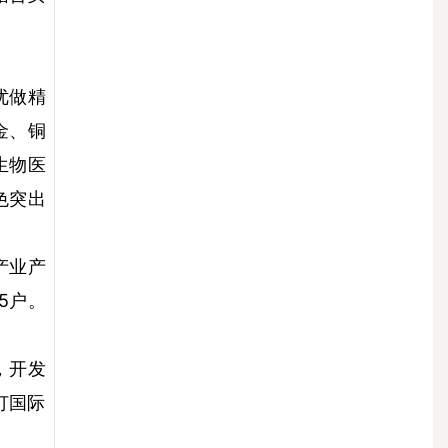
优做精
金、铜
生物医
色突出
产业产
5户。
，开发
订国际