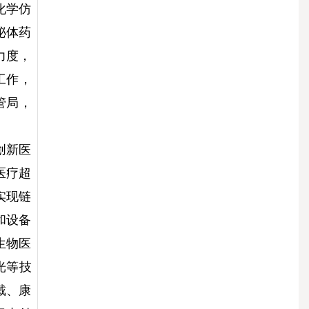
化学仿
泌体药
力度，
工作，
管局，
创新医
医疗超
实现链
和设备
生物医
光等技
戴、康