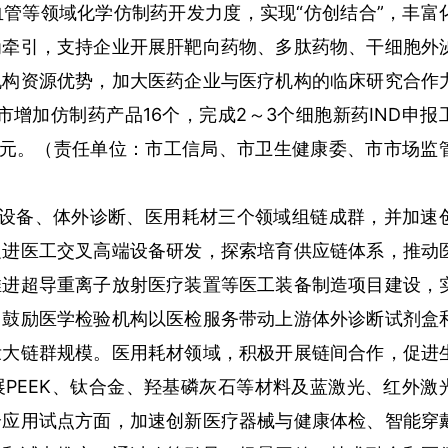
管等领域化学仿制药开发力度，实现“仿创结合”，丰富
为牵引，支持企业开展肝靶向药物、多肽药物、干细胞外
机构资源优势，加大医药企业与医疗机构的临床研究合作
市增加仿制药产品16个，完成2～3个细胞新药IND申报
亿元。（责任单位：市工信局、市卫生健康委、市市场监
疗设备、体外诊断、医用耗材三个领域组链成群，并加速
促进医工交叉高端设备研发，探索培育供应链体系，推动
推进超导重离子放射医疗装置等医工装备制造项目建设，
，鼓励医学检验机构以医检服务带动上游体外诊断试剂盒
壮大链群规模。医用耗材领域，积极开展链间合作，促进
PEEK、钛合金、羟基磷灰石等材料及蓝激光、红外激
合应用试点方面，加速创新医疗器械与健康体检、智能穿