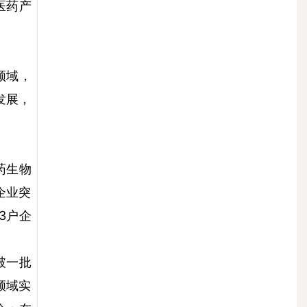
医药产
领域，
发展，
药生物
企业突
3户企
破一批
领域实