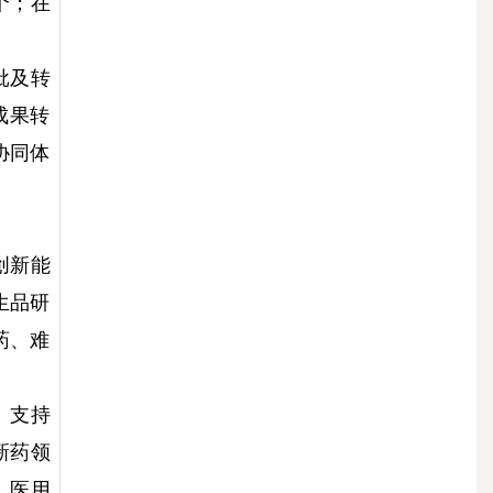
个；在
批及转
成果转
协同体
创新能
生品研
药、难
。支持
新药领
、医用