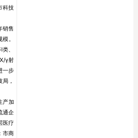
市科技
年销售
规模。
I类、
/γ射
进一步
技局，
生产加
流通企
层医疗
：市商