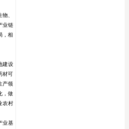
生物、
产业链
局，相
地建设
药材可
生产领
化，做
业农村
产业基