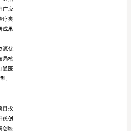
推广应
治疗类
研成果
资源优
布局核
打通医
转型。
项目投
肝炎创
秦创医