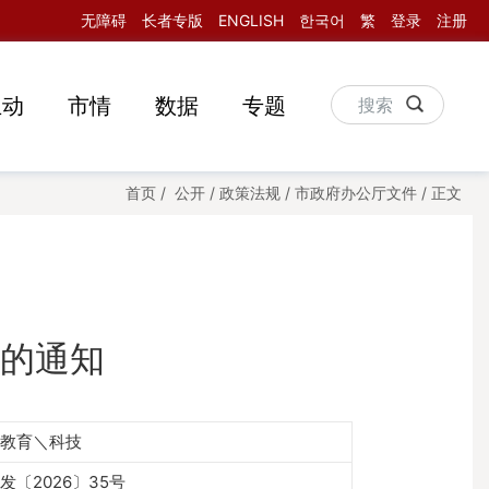
无障碍
长者专版
ENGLISH
한국어
繁
登录
注册
互动
市情
数据
专题
搜索
首页
/
公开
/
政策法规
/
市政府办公厅文件
/
正文
的通知
教育＼科技
发〔2026〕35号