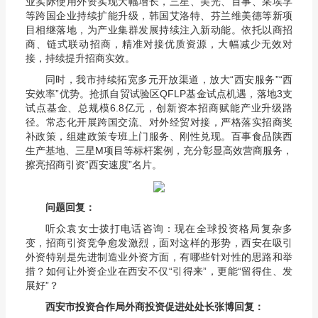
业实际使用外资实现大幅增长，三星、美光、百事、采埃孚
等跨国企业持续扩能升级，韩国艾洛特、芬兰维美德等新项
目相继落地，为产业集群发展持续注入新动能。依托以商招
商、链式联动招商，精准对接优质资源，大幅减少无效对
接，持续提升招商实效。
同时，我市持续拓宽多元开放渠道，放大“西安服务”“西
安效率”优势。抢抓自贸试验区QFLP基金试点机遇，落地3支
试点基金、总规模6.8亿元，创新资本招商赋能产业升级路
径。常态化开展跨国交流、对外经贸对接，严格落实招商奖
补政策，组建政策专班上门服务、刚性兑现。百事食品陕西
生产基地、三星M项目等标杆案例，充分彰显高效营商服务，
擦亮招商引资“西安速度”名片。
问题回复：
听众袁女士拨打电话咨询：现在全球投资格局复杂多
变，招商引资竞争愈发激烈，面对这样的形势，西安在吸引
外资特别是先进制造业外资方面，有哪些针对性的思路和举
措？如何让外资企业在西安不仅“引得来”，更能“留得住、发
展好”？
西安市投资合作局外商投资促进处处长张博回复：