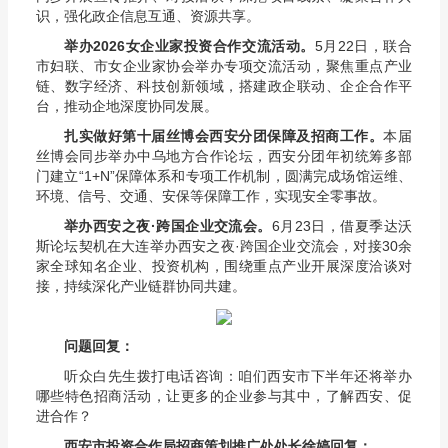
识，强化政企信息互通、资源共享。
举办
2026
女企业家投资合作交流活动。
5月22日，联合
市妇联、市女企业家协会举办专项交流活动，聚焦重点产业
链、数字经济、科技创新领域，搭建政企联动、企企合作平
台，推动企地深度协同发展。
扎实做好第十届丝博会西安分团保障及招商工作。
本届
丝博会同步举办中乌地方合作论坛，西安分团年初统筹多部
门建立“1+N”保障体系和专项工作机制，圆满完成场馆运维、
环境、信号、交通、安保等保障工作，实现安全零事故。
举办西安之夜·跨国企业交流会。
6月23日，借夏季达沃
斯论坛契机在大连举办西安之夜·跨国企业交流会，对接30余
家全球知名企业、投资机构，围绕重点产业开展深度洽谈对
接，持续深化产业链群协同共建。
问题回复：
听众白先生拨打电话咨询：咱们西安市下半年还将举办
哪些特色招商活动，让更多的企业参与其中，了解西安、促
进合作？
西安市投资合作局招商策划推广处处长徐婷回复：