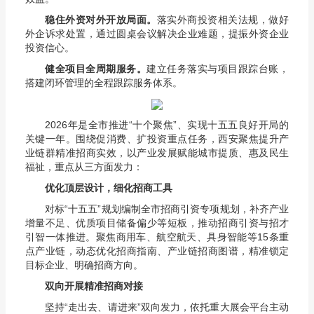
稳住外资对外开放局面。
落实外商投资相关法规，做好
外企诉求处置，通过圆桌会议解决企业难题，提振外资企业
投资信心。
健全项目全周期服务。
建立任务落实与项目跟踪台账，
搭建闭环管理的全程跟踪服务体系。
2026年是全市推进“十个聚焦”、实现十五五良好开局的
关键一年。围绕促消费、扩投资重点任务，西安聚焦提升产
业链群精准招商实效，以产业发展赋能城市提质、惠及民生
福祉，重点从三方面发力：
优化顶层设计，细化招商工具
对标“十五五”规划编制全市招商引资专项规划，补齐产业
增量不足、优质项目储备偏少等短板，推动招商引资与招才
引智一体推进。聚焦商用车、航空航天、具身智能等15条重
点产业链，动态优化招商指南、产业链招商图谱，精准锁定
目标企业、明确招商方向。
双向开展精准招商对接
坚持“走出去、请进来”双向发力，依托重大展会平台主动