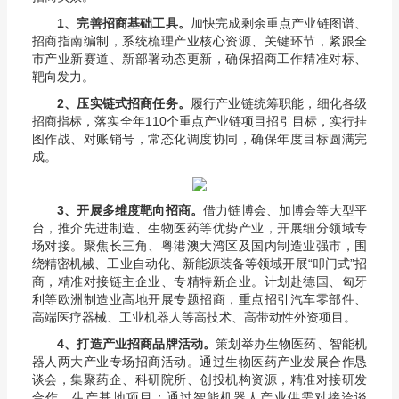
1
、完善招商基础工具。
加快完成剩余重点产业链图谱、
招商指南编制，系统梳理产业核心资源、关键环节，紧跟全
市产业新赛道、新部署动态更新，确保招商工作精准对标、
靶向发力。
2
、压实链式招商任务。
履行产业链统筹职能，细化各级
招商指标，落实全年110个重点产业链项目招引目标，实行挂
图作战、对账销号，常态化调度协同，确保年度目标圆满完
成。
3
、开展多维度靶向招商。
借力链博会、加博会等大型平
台，推介先进制造、生物医药等优势产业，开展细分领域专
场对接。聚焦长三角、粤港澳大湾区及国内制造业强市，围
绕精密机械、工业自动化、新能源装备等领域开展“叩门式”招
商，精准对接链主企业、专精特新企业。计划赴德国、匈牙
利等欧洲制造业高地开展专题招商，重点招引汽车零部件、
高端医疗器械、工业机器人等高技术、高带动性外资项目。
4
、打造产业招商品牌活动。
策划举办生物医药、智能机
器人两大产业专场招商活动。通过生物医药产业发展合作恳
谈会，集聚药企、科研院所、创投机构资源，精准对接研发
合作、生产基地项目；通过智能机器人产业供需对接洽谈