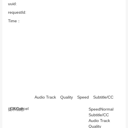
uuid:
requestId:
Time：
Audio Track
Quality
Speed
Subtitle/CC
OK
Cancel
提示信息
Speed
Normal
Subtitle/CC
Audio Track
Quality